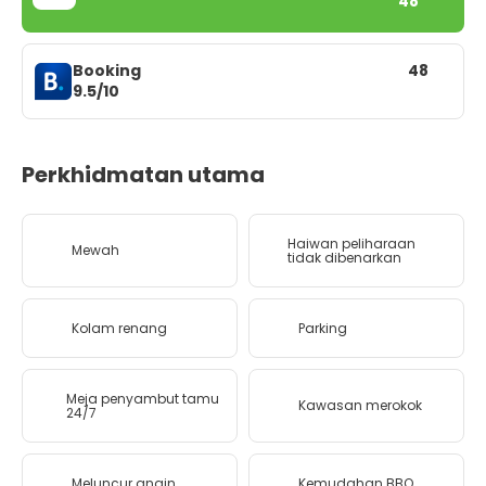
48
Booking
48
9.5/10
Perkhidmatan utama
Haiwan peliharaan
Mewah
tidak dibenarkan
Kolam renang
Parking
Meja penyambut tamu
Kawasan merokok
24/7
Meluncur angin
Kemudahan BBQ