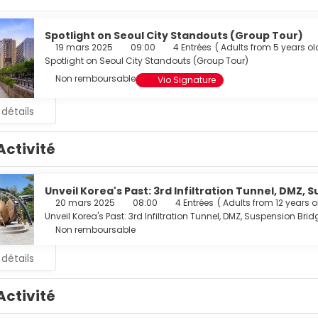
écoration personnalisée, les 78 chambres de l'hébergement vou
sion à écran plat. Un accès gratuit au réseau Internet Wi-Fi et 
es chaînes par câble assurent votre divertissement. Les salle
Spotlight on Seoul City Standouts (Group Tour)
s et services offerts par l'hébergement comprennent un téléph
19 mars 2025
09:00
4 Entrées
(
Adults from 5 years ol
Spotlight on Seoul City Standouts (Group Tour)
éjeuner buffet est servi tous les jours de 07 h 30 à 10 h 00 moy
Non remboursable
Vio Signature
ents et services proposés incluent l'accès à internet gratuit à 
 détails
à sec / blanchisserie.
Activité
Unveil Korea's Past: 3rd Infiltration Tunnel, DMZ,
20 mars 2025
08:00
4 Entrées
(
Adults from 12 years o
Unveil Korea's Past: 3rd Infiltration Tunnel, DMZ, Suspension Br
Non remboursable
 détails
Activité