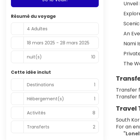
Unveil
Explor
Résumé du voyage
Scenic
4 Adultes
An Eve
18 mars 2025 - 28 mars 2025
Nami I
Privat
nuit(s)
10
The Wa
Cette idée inclut
Transf
Destinations
1
Transfer 
Transfer 
Hébergement(s)
1
Travel
Activités
8
South Ko
For an en
Transferts
2
"Lonel