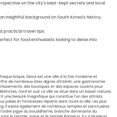
erspective on the city's best-kept secrets and local 
 an insightful background on South Korea's history, 
d practical travel tips.
Perfect for food enthusiasts looking to delve into 
haque brique, Séoul est une ville à la fois moderne et
le offre de nombreux sites dignes d'intérêt, une gastronomie
vertissements, des boutiques et des espaces ouverts pour
istinctes, nord et sud. La ville se situe dans un bassin naturel,
nt une beauté magnifique qui constitue l'un des attraits
palais et forteresses répartis dans toute la ville. Les plus
. Il existe également de nombreux temples et sanctuaires
à l'ordre jogye du bouddhisme, branche dominante du
ont le temple Jogye et le temple Bongeun. Il y a plusieurs