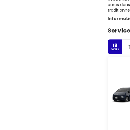
parcs dans 
traditionn
Informat
Service
18
mars