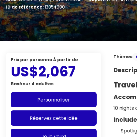
ID de référence:
13054900
Thèmes
prix par personne À partir de
US$2,067
Descrip
Travel
Basé sur 4 adultes
Accom
Personnaliser
10 nights 
Réservez cette idée
Include
Spotli
Je le veux!