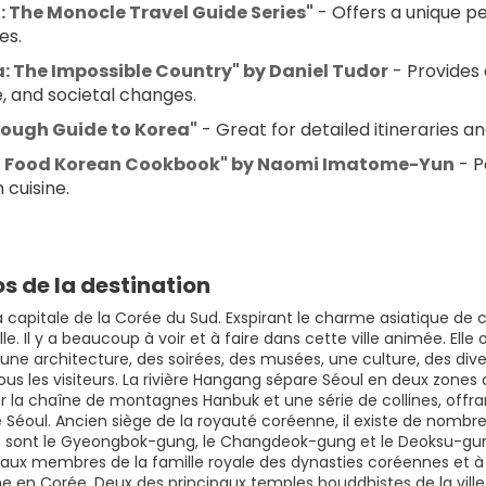
: The Monocle Travel Guide Series"
 - Offers a unique p
es.
: The Impossible Country" by Daniel Tudor
 - Provides
e, and societal changes.
Rough Guide to Korea"
 - Great for detailed itineraries an
l Food Korean Cookbook" by Naomi Imatome-Yun
 - 
 cuisine.
s de la destination
a capitale de la Corée du Sud. Exspirant le charme asiatique de c
lle. Il y a beaucoup à voir et à faire dans cette ville animée. El
, une architecture, des soirées, des musées, une culture, des di
tous les visiteurs. La rivière Hangang sépare Séoul en deux zones d
r la chaîne de montagnes Hanbuk et une série de collines, offra
Séoul. Ancien siège de la royauté coréenne, il existe de nombreux 
 sont le Gyeongbok-gung, le Changdeok-gung et le Deoksu-gung
aux membres de la famille royale des dynasties coréennes et 
 en Corée. Deux des principaux temples bouddhistes de la ville s