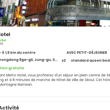
e it
Hotel
rbe
00
- À 1,5 km du centre
AVEC PETIT-DÉJEUNER
ngdong 9ga-gil, Jung-gu, Seoul 04534
x2
standard queen be
tion gratuite
sant Metro Hotel, vous profiterez d'un séjour en plein centre d
nutes de marche de Hôtel de Ville de Séoul. Cet hôtel se trouve à 0,7 km de Marché Namdaemun et à 1,1 km de
a Montagne Namsan.
 avant tout ! Profitez des nombreuses options de loisirs dispon
vue qui vous est offerte depuis une terrasse. Cet hôtel propose 
e.
Activité