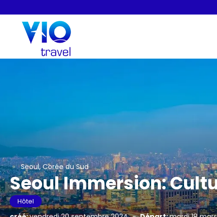
Seoul, Corée du Sud
Seoul Immersion: Cultu
Hôtel
créé:
vendredi 20 septembre 2024
-
Départ:
mardi 18 mars