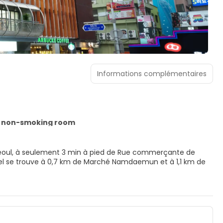
Informations complémentaires
d non-smoking room
e Séoul, à seulement 3 min à pied de Rue commerçante de
ibles dans l'hébergement, notamment un centre de fitness, ou
également l'accès Wi-Fi à Internet gratuit et un service de