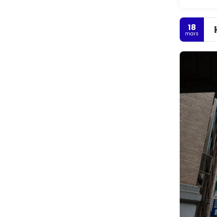
18
mars