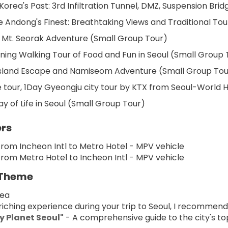
 Korea's Past: 3rd Infiltration Tunnel, DMZ, Suspension Br
e Andong's Finest: Breathtaking Views and Traditional To
 Mt. Seorak Adventure (Small Group Tour)
ning Walking Tour of Food and Fun in Seoul (Small Group 
sland Escape and Namiseom Adventure (Small Group Tou
e tour, 1Day Gyeongju city tour by KTX from Seoul-World H
y of Life in Seoul (Small Group Tour)
ers
from Incheon Intl to Metro Hotel - MPV vehicle
from Metro Hotel to Incheon Intl - MPV vehicle
 Theme
rea
riching experience during your trip to Seoul, I recommend
y Planet Seoul"
 - A comprehensive guide to the city's top