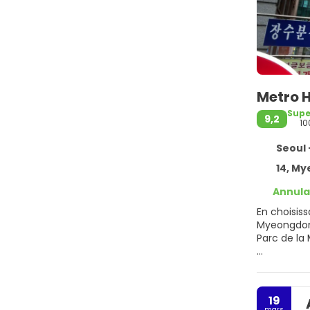
We lov
Metro 
Supe
9,2
10
Seoul 
14, Myeo
Annula
En choisis
Myeongdong et à 8 mi
Parc de l
La détente
admirez la 
conciergeri
19
mars