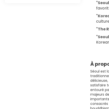
"Seoul
favorit
"Korea
cultur
"The 
"Seou
Korean
À propo
Séoul est l
traditionne
délicieuse
satisfaire 
entouré pa
majeurs de 
importants
consacrés 
bouddhisme