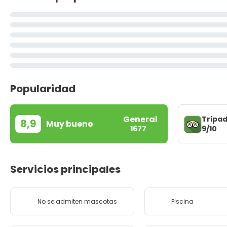
Popularidad
General
Tripad
8,9
Muy bueno
9/10
1677
Servicios principales
No se admiten mascotas
Piscina