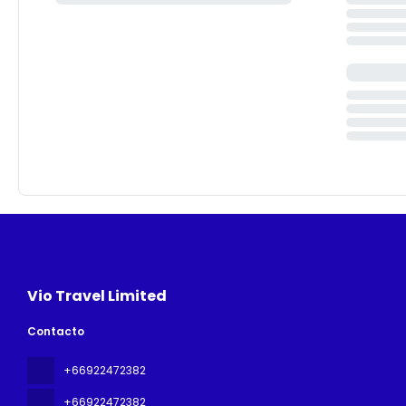
Vio Travel Limited
Contacto
+66922472382
+66922472382