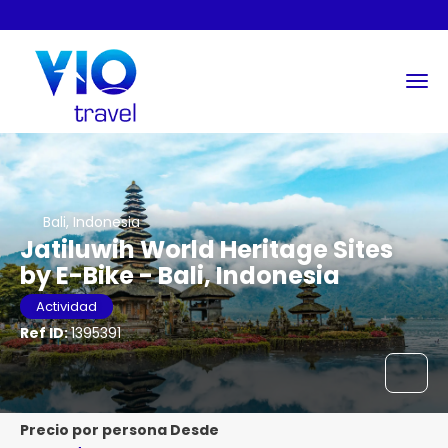
Bali, Indonesia
Jatiluwih World Heritage Sites
by E-Bike - Bali, Indonesia
Actividad
Ref ID:
1395391
precio por persona Desde