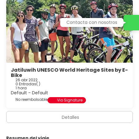
Contacta con nosotros
Jatiluwih UNESCO World Heritage Sites by E-
Bike
26 abr 2022
0 Entradas
( )
1 hora
Default - Default
No reembolsable
Vio Signature
Detalles
Resumen del viaje